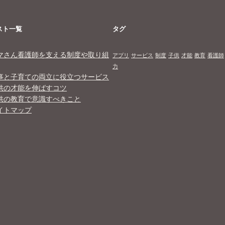
スト一覧
タグ
マさん看護師を支える制度や取り組
アプリ
サービス
制度
子供
才能
教育
看護師
力
事と子育ての両立に役立つサービス
供の才能を伸ばすコツ
供の教育で意識すべきこと
イトマップ