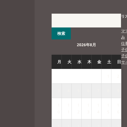
リ
マ
み
仕
2026年8月
子
子
月
火
水
木
金
土
日
サ
1
2
3
4
5
6
7
8
9
1
1
1
1
1
1
1
0
1
2
3
4
5
6
1
1
1
2
2
2
2